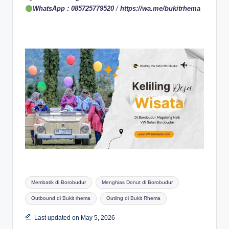
WhatsApp : 085725779520
/
https://wa.me/bukitrhema
Tags:
Membatik di Borobudur
Menghias Donut di Borobudur
Outbound di Bukit rhema
Outiing di Bukit Rhema
Last updated on May 5, 2026