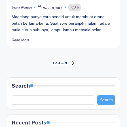
Joana Wongso
0
March 3, 2026
Posted
by
Magelang punya cara sendiri untuk membuat orang
betah berlama-lama. Saat sore beranjak malam, udara
mulai turun suhunya, lampu-lampu menyala pelan,…
Read More
Posts
1
2
3
…
9
NEXT
PAGE
pagination
Search
Search
Recent Posts