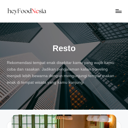
Skip
H
to
Rekomendasi
content
Kuliner
e
Enak
y
di
Sekitar
Resto
F
Kamu
o
Rekomendasi tempat enak disekitar kamu yang wajib kamu
o
coba dan rasakan. Jadikan pengalaman kalian traveling
d
menjadi lebih bewarna dengan mengunjungi tempat makan
enak di tempat wisata yang kamu kunjungi
N
e
s
i
a