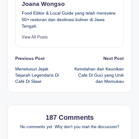
Joana Wongso
Food Editor & Local Guide yang telah mereview
50+ restoran dan destinasi kuliner di Jawa
Tengah.
View All Posts
Post
Previous Post
Next Post
Menelusuri Jejak
Keindahan dan Keunikan
navigation
Sejarah Legendaris Di
Cafe Di Guci yang Unik
Café Di Slawi
dan Memukau
187 Comments
No comments yet. Why don’t you start the discussion?