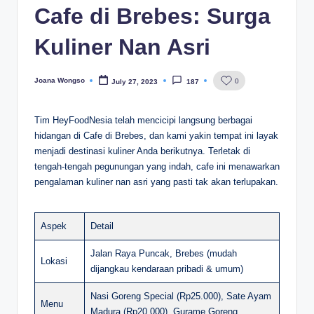
Cafe di Brebes: Surga
Kuliner Nan Asri
Joana Wongso
0
July 27, 2023
187
Posted
by
Tim HeyFoodNesia telah mencicipi langsung berbagai
hidangan di Cafe di Brebes, dan kami yakin tempat ini layak
menjadi destinasi kuliner Anda berikutnya. Terletak di
tengah-tengah pegunungan yang indah, cafe ini menawarkan
pengalaman kuliner nan asri yang pasti tak akan terlupakan.
Aspek
Detail
Jalan Raya Puncak, Brebes (mudah
Lokasi
dijangkau kendaraan pribadi & umum)
Nasi Goreng Special (Rp25.000), Sate Ayam
Menu
Madura (Rp20.000), Gurame Goreng