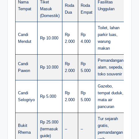
Nama
Tiket
Fasilitas
Roda
Roda
Tempat
Masuk
Unggulan
Dua
Empat
(Domestik)
Toilet, lahan
Candi
Rp
Rp
parkir luas,
Rp 10.000
Mendut
2.000
4.000
warung
makan
Pemandangan
Candi
Rp
Rp
Rp 10.000
alam, sepeda,
Pawon
2.000
5.000
toko souvenir
Gazebo,
Candi
Rp
Rp
tempat duduk,
Rp 5.000
Selogriyo
2.000
5.000
mata air
pancuran
Tur sejarah
Rp 25.000
Bukit
gratis,
(termasuk
–
–
Rhema
pemandangan
guide)