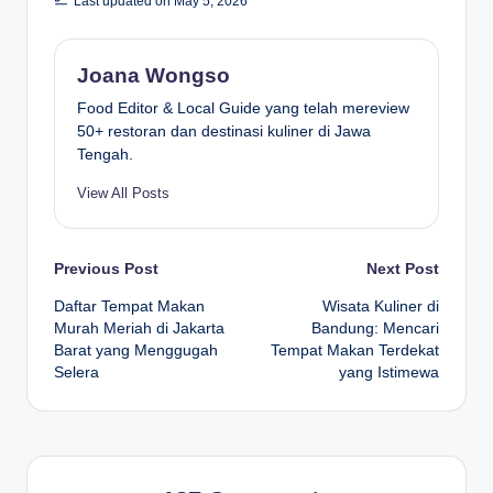
Last updated on May 5, 2026
Joana Wongso
Food Editor & Local Guide yang telah mereview
50+ restoran dan destinasi kuliner di Jawa
Tengah.
View All Posts
Post
Previous Post
Next Post
Daftar Tempat Makan
Wisata Kuliner di
navigation
Murah Meriah di Jakarta
Bandung: Mencari
Barat yang Menggugah
Tempat Makan Terdekat
Selera
yang Istimewa