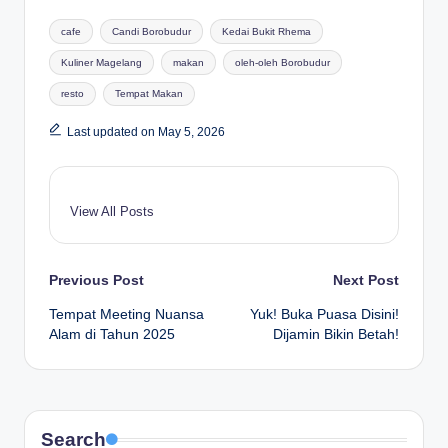
Tags:
cafe
Candi Borobudur
Kedai Bukit Rhema
Kuliner Magelang
makan
oleh-oleh Borobudur
resto
Tempat Makan
Last updated on May 5, 2026
View All Posts
Post
Previous Post
Next Post
Tempat Meeting Nuansa
Yuk! Buka Puasa Disini!
navigation
Alam di Tahun 2025
Dijamin Bikin Betah!
Search