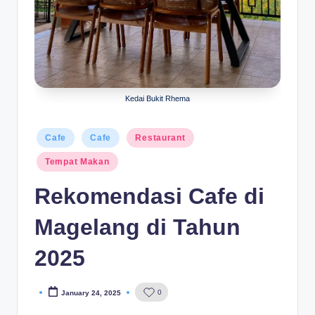
Kedai Bukit Rhema
Posted
Cafe
Cafe
Restaurant
in
Tempat Makan
Rekomendasi Cafe di
Magelang di Tahun
2025
0
January 24, 2025
Posted
by