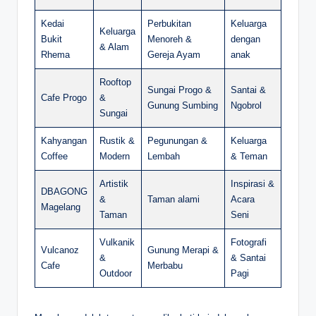
Kedai
Perbukitan
Keluarga
Keluarga
Bukit
Menoreh &
dengan
& Alam
Rhema
Gereja Ayam
anak
Rooftop
Sungai Progo &
Santai &
Cafe Progo
&
Gunung Sumbing
Ngobrol
Sungai
Kahyangan
Rustik &
Pegunungan &
Keluarga
Coffee
Modern
Lembah
& Teman
Artistik
Inspirasi &
DBAGONG
&
Taman alami
Acara
Magelang
Taman
Seni
Vulkanik
Fotografi
Vulcanoz
Gunung Merapi &
&
& Santai
Cafe
Merbabu
Outdoor
Pagi