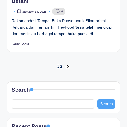
Betah!
0
January 24, 2025
Posted
by
Rekomendasi Tempat Buka Puasa untuk Silaturahmi
Keluarga dan Teman Tim HeyFoodNesia telah mencicipi
dan meninjau berbagai tempat buka puasa di…
Read More
Posts
1
2
NEXT
PAGE
pagination
Search
Search
Recent Posts