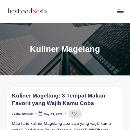
Skip
H
to
Rekomendasi
content
Kuliner
e
Enak
y
di
Sekitar
Kuliner Magelang
F
Kamu
o
o
d
N
Kuliner Magelang: 3 Tempat Makan
e
Favorit yang Wajib Kamu Coba
s
i
Joana Wongso
0
May 23, 2026
Posted
by
Mau tahu kuliner Magelang apa saja yang wajib kamu
a