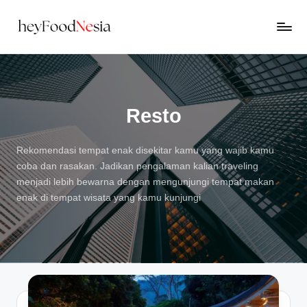
Skip
H
to
Rekomendasi
content
Kuliner
e
Enak
y
di
Sekitar
Resto
F
Kamu
o
Rekomendasi tempat enak disekitar kamu yang wajib kamu
o
coba dan rasakan. Jadikan pengalaman kalian traveling
d
menjadi lebih bewarna dengan mengunjungi tempat makan
enak di tempat wisata yang kamu kunjungi
N
e
s
i
a