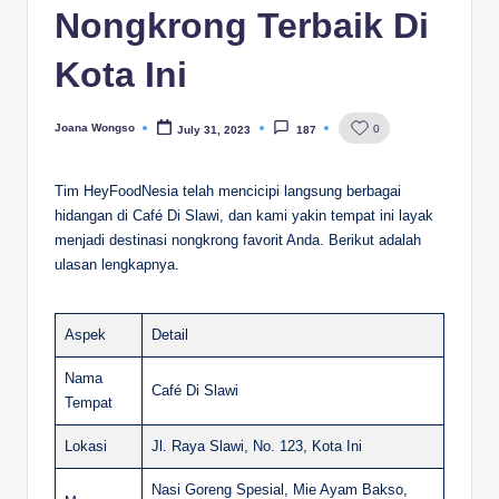
Nongkrong Terbaik Di
Kota Ini
Joana Wongso
0
July 31, 2023
187
Posted
by
Tim HeyFoodNesia telah mencicipi langsung berbagai
hidangan di Café Di Slawi, dan kami yakin tempat ini layak
menjadi destinasi nongkrong favorit Anda. Berikut adalah
ulasan lengkapnya.
Aspek
Detail
Nama
Café Di Slawi
Tempat
Lokasi
Jl. Raya Slawi, No. 123, Kota Ini
Nasi Goreng Spesial, Mie Ayam Bakso,