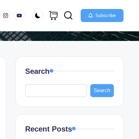
m
instagram.com
youtube.com
Subscribe
Search
Search
Recent Posts