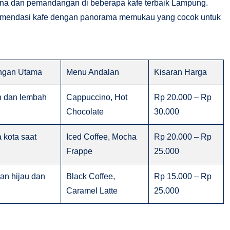
na dan pemandangan di beberapa kafe terbaik Lampung.
komendasi kafe dengan panorama memukau yang cocok untuk
gan Utama
Menu Andalan
Kisaran Harga
n dan lembah
Cappuccino, Hot
Rp 20.000 – Rp
Chocolate
30.000
 kota saat
Iced Coffee, Mocha
Rp 20.000 – Rp
Frappe
25.000
n hijau dan
Black Coffee,
Rp 15.000 – Rp
n
Caramel Latte
25.000