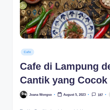
s
i
a
Posted
Cafe
in
Cafe di Lampung 
Cantik yang Cocok
Joana Wongso
August 5, 2023
187
Posted
by