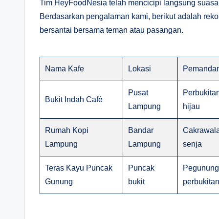
Tim HeyFoodNesia telah mencicipi langsung suasa
Berdasarkan pengalaman kami, berikut adalah re
bersantai bersama teman atau pasangan.
Nama Kafe
Lokasi
Pemandan
Pusat
Perbukita
Bukit Indah Café
Lampung
hijau
Rumah Kopi
Bandar
Cakrawala
Lampung
Lampung
senja
Teras Kayu Puncak
Puncak
Pegununga
Gunung
bukit
perbukita