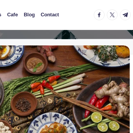
facebook.com
twitter.co
t.me
s
Cafe
Blog
Contact