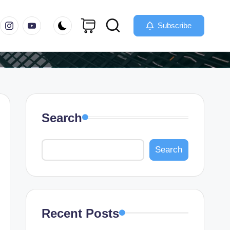
m
instagram.com
youtube.com
Subscribe
Search
Search
Recent Posts