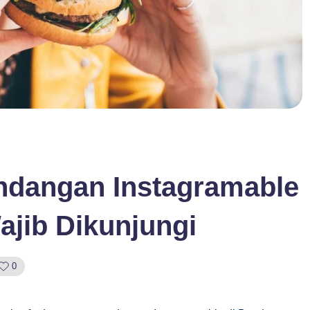
ndangan Instagramable
jib Dikunjungi
0