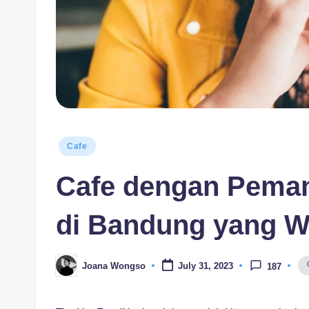
s
i
a
Posted
Cafe
in
Cafe dengan Pema
di Bandung yang Wa
Joana Wongso
July 31, 2023
187
Posted
by