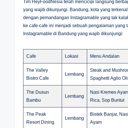
Tim HeyFoodNesia telah mencicipi langsung berb
yang wajib dikunjungi. Bandung, kota yang terken
dengan pemandangan Instagramable yang tak kalah 
ke cafe-cafe ini menjadi sebuah pengalaman yang 
Instagramable di Bandung yang wajib dikunjungi:
Cafe
Lokasi
Menu Andalan
The Valley
Steak and Mushro
Lembang
Bistro Cafe
Spaghetti Aglio Ol
The Dusun
Nasi Kremes Ayam
Lembang
Bambu
Rica, Sop Buntut
The Peak
Bistek Banjar, Na
Lembang
Resort Dining
Ayam