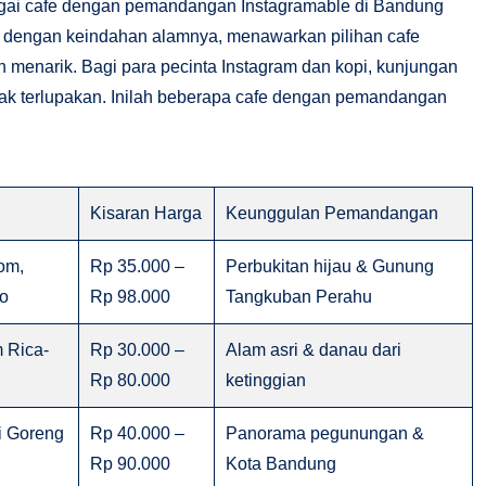
agai cafe dengan pemandangan Instagramable di Bandung
al dengan keindahan alamnya, menawarkan pilihan cafe
menarik. Bagi para pecinta Instagram dan kopi, kunjungan
tak terlupakan. Inilah beberapa cafe dengan pemandangan
Kisaran Harga
Keunggulan Pemandangan
om,
Rp 35.000 –
Perbukitan hijau & Gunung
io
Rp 98.000
Tangkuban Perahu
 Rica-
Rp 30.000 –
Alam asri & danau dari
Rp 80.000
ketinggian
si Goreng
Rp 40.000 –
Panorama pegunungan &
Rp 90.000
Kota Bandung