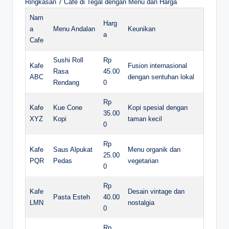
Ringkasan 7 Cafe di Tegal dengan Menu dan Harga
Nam
Harg
a
Menu Andalan
Keunikan
a
Cafe
Sushi Roll
Rp
Kafe
Fusion internasional
Rasa
45.00
ABC
dengan sentuhan lokal
Rendang
0
Rp
Kafe
Kue Cone
Kopi spesial dengan
35.00
XYZ
Kopi
taman kecil
0
Rp
Kafe
Saus Alpukat
Menu organik dan
25.00
PQR
Pedas
vegetarian
0
Rp
Kafe
Desain vintage dan
Pasta Esteh
40.00
LMN
nostalgia
0
Rp