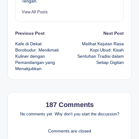
Tengah.
View All Posts
Post
Previous Post
Next Post
Kafe di Dekat
Melihat Kejutan Rasa
navigation
Borobudur: Menikmati
Kopi Ubud: Kisah
Kuliner dengan
Sentuhan Tradisi dalam
Pemandangan yang
Setiap Gigitan
Menakjubkan
187 Comments
No comments yet. Why don’t you start the discussion?
Comments are closed