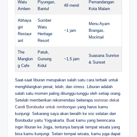
Watu
Piyungan,
Pemandangan
49 menit
Amben
Bantul
Kota Malam
Abhaya
Sumber
Menu Ayam
giri
Watu
~1 jam
Brangas,
Restaur
Heritage
Mocktail
ant
Resort
The
Patuk,
Suasana Sunrise
Manglun
Gunung
~1,5 jam
& Sunset
g Cafe
Kidul
Saat-saat liburan merupakan salah satu cara terbaik untuk
menghilangkan penat, lelah, dan stress. Liburan adalah
salah satu momen paling ditunggu-tunggu oleh setiap orang.
Setelah memberikan rekomendasi beberapa
restoran dekat
Candi Borobudur untuk rombongan
yang harus kamu
kunjungi. Sekarang saya akan beralih ke sisi selatan dari
Borobudur yaitu Yogyakarta. Buat kamu yang berencana
ingin liburan ke Jogja, tentunya banyak tempat wisata yang
bisa kamu kunjungi. Selain tempat wisata, kamu juga dapat