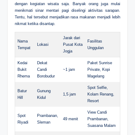
dengan kegiatan wisata saja. Banyak orang juga mulai
menikmati sinar mentari pagi diselingi aktivitas sarapan.
Tentu, hal tersebut menjadikan rasa makanan menjadi lebih
nikmat ketika disantap.
Jarak dari
Nama
Fasilitas
Lokasi
Pusat Kota
Tempat
Unggulan
Jogja
Kedai
Dekat
Paket Sunrise
Bukit
Candi
~1 jam
Private, Kopi
Rhema
Borobudur
Magelang
Spot Selfie,
Batur
Gunung
1,5 jam
Kolam Renang,
Hill
Kidul
Resort
View Candi
Spot
Prambanan,
49 menit
Prambanan,
Riyadi
Sleman
Suasana Malam