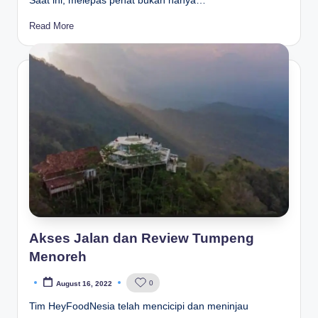
Saat ini, melepas penat bukan hanya…
Read More
Akses Jalan dan Review Tumpeng
Menoreh
0
August 16, 2022
Posted
by
Tim HeyFoodNesia telah mencicipi dan meninjau