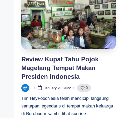
s
i
a
Review Kupat Tahu Pojok
Magelang Tempat Makan
Presiden Indonesia
0
January 20, 2022
Posted
by
Tim HeyFoodNesia telah mencicipi langsung
santapan legendaris di tempat makan keluarga
di Borobudur sambil lihat sunrise