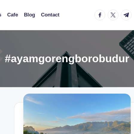
facebook.com
twitter.co
t.me
s
Cafe
Blog
Contact
#ayamgorengborobudur