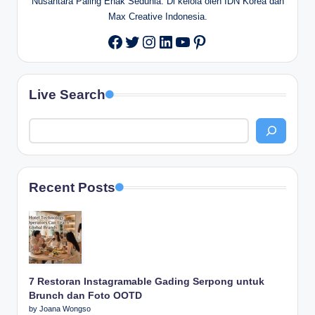
Nusantara Paling Enak Sedunia. Di kelola oleh IDN Korea dan
Max Creative Indonesia.
Twitter
Instagram
LinkedIn
YouTube
Pinterest
Facebook
Live Search
Recent Posts
7 Restoran Instagramable Gading Serpong untuk
Brunch dan Foto OOTD
by Joana Wongso