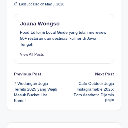
Last updated on May 5, 2026
Joana Wongso
Food Editor & Local Guide yang telah mereview
50+ restoran dan destinasi kuliner di Jawa
Tengah.
View All Posts
Post
Previous Post
Next Post
7 Wedangan Jogja
Cafe Outdoor Jogja
navigation
Terhits 2025 yang Wajib
Instagramable 2025:
Masuk Bucket List
Foto Aesthetic Dijamin
Kamu!
FYP!